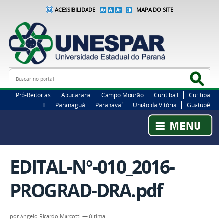
ACESSIBILIDADE
MAPA DO SITE
Busca
Bus
Pró-Reitorias
Apucarana
Campo Mourão
Curitiba I
Curitiba
II
Paranaguá
Paranavaí
União da Vitória
Guatupê
EDITAL-N°-010_2016-
PROGRAD-DRA.pdf
por
Angelo Ricardo Marcotti
—
última