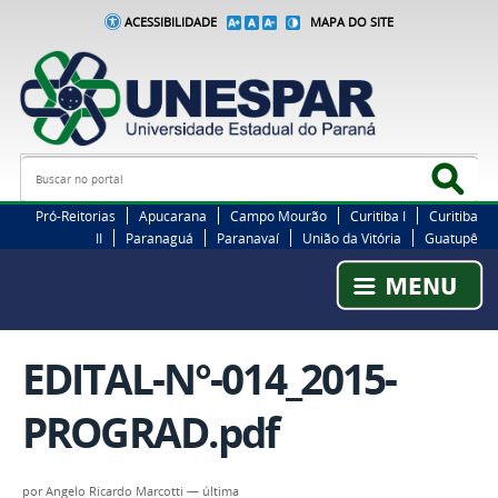
ACESSIBILIDADE
MAPA DO SITE
Busca
Bus
Pró-Reitorias
Apucarana
Campo Mourão
Curitiba I
Curitiba
II
Paranaguá
Paranavaí
União da Vitória
Guatupê
EDITAL-N°-014_2015-
PROGRAD.pdf
por
Angelo Ricardo Marcotti
—
última