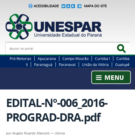
ACESSIBILIDADE
MAPA DO SITE
Busca
Bus
Pró-Reitorias
Apucarana
Campo Mourão
Curitiba I
Curitiba
II
Paranaguá
Paranavaí
União da Vitória
Guatupê
EDITAL-N°-006_2016-
PROGRAD-DRA.pdf
por
Angelo Ricardo Marcotti
—
última