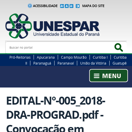
ACESSIBILIDADE
MAPA DO SITE
Busca
Bus
Pró-Reitorias
Apucarana
Campo Mourão
Curitiba I
Curitiba
II
Paranaguá
Paranavaí
União da Vitória
Guatupê
EDITAL-N°-005_2018-
DRA-PROGRAD.pdf -
Convocação em