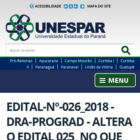
ACESSIBILIDADE
MAPA DO SITE
Busca
Bus
Pró-Reitorias
Apucarana
Campo Mourão
Curitiba I
Curitiba
II
Paranaguá
Paranavaí
União da Vitória
Guatupê
EDITAL-N°-026_2018 -
DRA-PROGRAD - ALTERA
O EDITAL 025, NO QUE