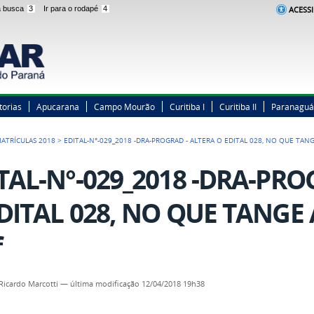
 a busca
3
Ir para o rodapé
4
ACESSI
torias
Apucarana
Campo Mourão
Curitiba I
Curitiba II
Paranaguá
ATRÍCULAS 2018
>
EDITAL-N°-029_2018 -DRA-PROGRAD - ALTERA O EDITAL 028, NO QUE TAN
TAL-N°-029_2018 -DRA-PRO
DITAL 028, NO QUE TANGE
f
Ricardo Marcotti
—
última modificação
12/04/2018 19h38