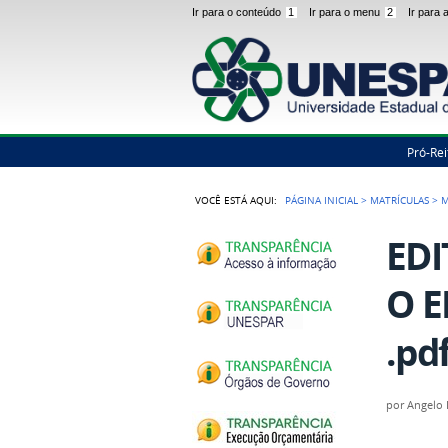
Ir para o conteúdo
1
Ir para o menu
2
Ir para
Pró-Rei
VOCÊ ESTÁ AQUI:
PÁGINA INICIAL
>
MATRÍCULAS
>
M
EDI
O E
.pd
por
Angelo 