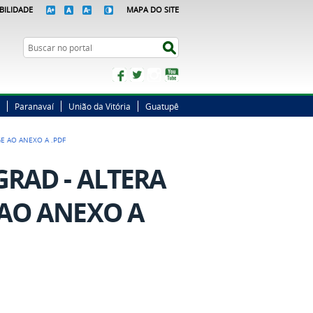
BILIDADE
MAPA DO SITE
Busca
Buscar no portal
Facebook
Twitter
Instagram
YouTube
Paranavaí
União da Vitória
Guatupê
GE AO ANEXO A .PDF
GRAD - ALTERA
 AO ANEXO A