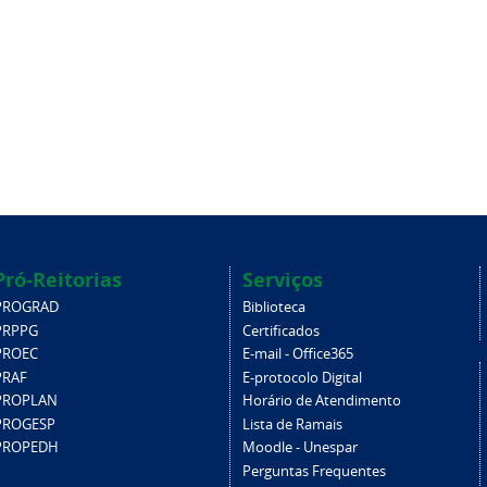
Pró-Reitorias
Serviços
PROGRAD
Biblioteca
PRPPG
Certificados
PROEC
E-mail - Office365
PRAF
E-protocolo Digital
PROPLAN
Horário de Atendimento
PROGESP
Lista de Ramais
PROPEDH
Moodle - Unespar
Perguntas Frequentes