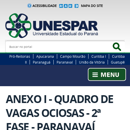
ACESSIBILIDADE
MAPA DO SITE
Busca
Bus
Pró-Reitorias
Apucarana
Campo Mourão
Curitiba I
Curitiba
II
Paranaguá
Paranavaí
União da Vitória
Guatupê
ANEXO I - QUADRO DE
VAGAS OCIOSAS - 2ª
FASE - PARANAVAÍ