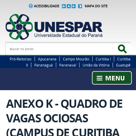
ACESSIBILIDADE
MAPA DO SITE
Busca
Bus
Pró-Reitorias
Apucarana
Campo Mourão
Curitiba I
Curitiba
II
Paranaguá
Paranavaí
União da Vitória
Guatupê
ANEXO K - QUADRO DE
VAGAS OCIOSAS
(CAMPUS DE CURITIBA