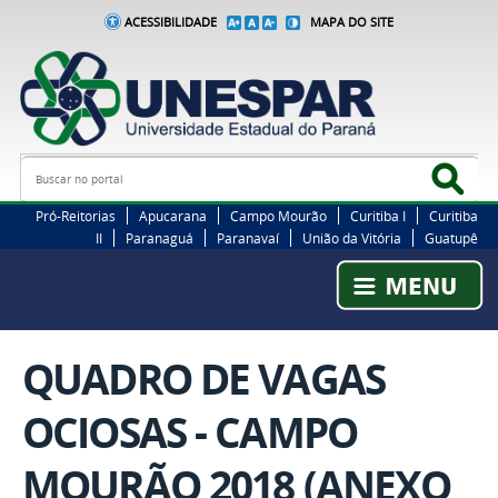
ACESSIBILIDADE
MAPA DO SITE
Busca
Bus
Pró-Reitorias
Apucarana
Campo Mourão
Curitiba I
Curitiba
II
Paranaguá
Paranavaí
União da Vitória
Guatupê
QUADRO DE VAGAS
OCIOSAS - CAMPO
MOURÃO 2018 (ANEXO