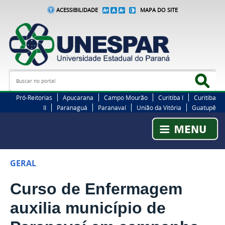
ACESSIBILIDADE
MAPA DO SITE
Busca
Bus
Pró-Reitorias
Apucarana
Campo Mourão
Curitiba I
Curitiba
II
Paranaguá
Paranavaí
União da Vitória
Guatupê
GERAL
Curso de Enfermagem
auxilia município de