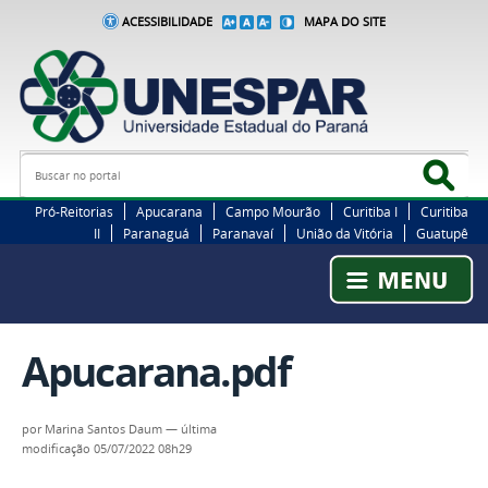
ACESSIBILIDADE
MAPA DO SITE
Busca
Bus
Pró-Reitorias
Apucarana
Campo Mourão
Curitiba I
Curitiba
II
Paranaguá
Paranavaí
União da Vitória
Guatupê
Apucarana.pdf
por
Marina Santos Daum
—
última
modificação
05/07/2022 08h29