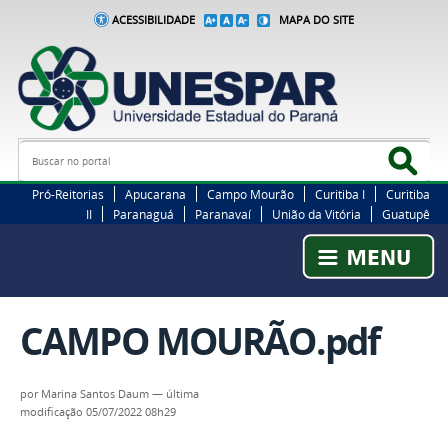
ACESSIBILIDADE
MAPA DO SITE
Busca
Bus
Pró-Reitorias
Apucarana
Campo Mourão
Curitiba I
Curitiba
II
Paranaguá
Paranavaí
União da Vitória
Guatupê
CAMPO MOURÃO.pdf
por
Marina Santos Daum
—
última
modificação
05/07/2022 08h29