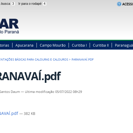
 a busca
3
Ir para o rodapé
4
ACESSI
torias
Apucarana
Campo Mourão
Curitiba I
Curitiba II
Paranaguá
ENTAÇÕES BÁSICAS PARA CALOURAS E CALOUROS
>
PARANAVAÍ.PDF
ANAVAÍ.pdf
 Santos Daum
—
última modificação
05/07/2022 08h29
AVAÍ.pdf
— 382 KB