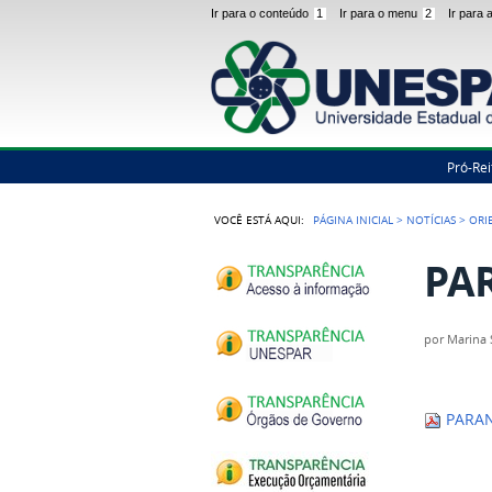
Ir para o conteúdo
1
Ir para o menu
2
Ir para
Pró-Rei
VOCÊ ESTÁ AQUI:
PÁGINA INICIAL
>
NOTÍCIAS
>
ORI
PAR
por
Marina
PARAN