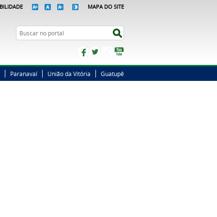
BILIDADE
MAPA DO SITE
Busca
Buscar no portal
Facebook
Twitter
Instagram
YouTube
Paranavaí
União da Vitória
Guatupê