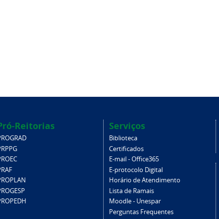
Pró-Reitorias
Serviços
PROGRAD
Biblioteca
PRPPG
Certificados
PROEC
E-mail - Office365
PRAF
E-protocolo Digital
PROPLAN
Horário de Atendimento
PROGESP
Lista de Ramais
PROPEDH
Moodle - Unespar
Perguntas Frequentes