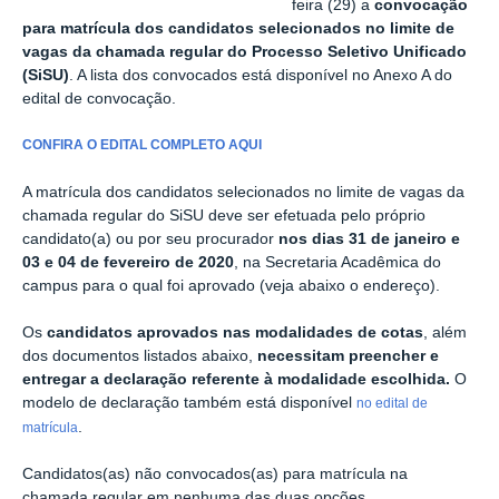
feira (29) a
convocação
para matrícula dos candidatos selecionados no limite de
vagas da chamada regular do Processo Seletivo Unificado
(SiSU)
. A lista dos convocados está disponível no Anexo A do
edital de convocação.
CONFIRA O EDITAL COMPLETO AQUI
A matrícula dos candidatos selecionados no limite de vagas da
chamada regular do SiSU deve ser efetuada pelo próprio
candidato(a) ou por seu procurador
nos dias 31 de janeiro e
03 e 04 de fevereiro de 2020
, na Secretaria Acadêmica do
campus para o qual foi aprovado (veja abaixo o endereço).
Os
candidatos aprovados nas modalidades de cotas
, além
dos documentos listados abaixo,
necessitam preencher e
entregar a declaração referente à modalidade escolhida.
O
modelo de declaração também está disponível
no edital de
.
matrícula
Candidatos(as) não convocados(as) para matrícula na
chamada regular em nenhuma das duas opções