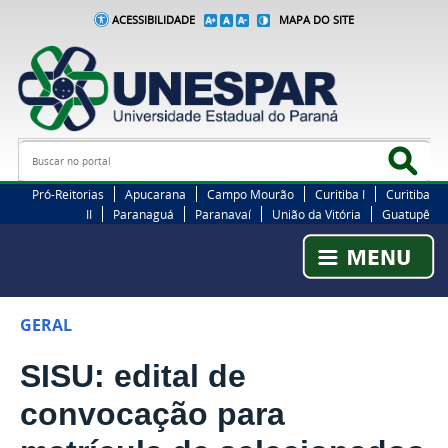
ACESSIBILIDADE
MAPA DO SITE
Busca
Bus
Pró-Reitorias
Apucarana
Campo Mourão
Curitiba I
Curitiba
II
Paranaguá
Paranavaí
União da Vitória
Guatupê
GERAL
SISU: edital de
convocação para