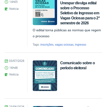
14h05
Unespar divulga edital
Kais
de
sobre o Processo
Noticia
Azevedo
Seletivo de Ingresso em
Vagas Ociosas para o 2º
semestre de 2026
O edital torna públicas as normas que regem
o processo
Tags:
inscrições
,
vagas ociosas
,
ingresso
por
publicado
03/07/2026
Comunicado sobre o
Marina
período eleitoral
16h48
Santos
Daum
Noticia
por
publicado
23/06/2026