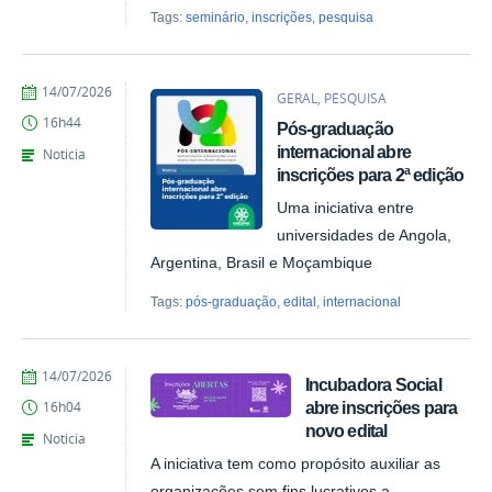
Tags:
seminário
,
inscrições
,
pesquisa
por
publicado
14/07/2026
GERAL, PESQUISA
Giovana
16h44
Pós-graduação
Kais
de
internacional abre
Noticia
Azevedo
inscrições para 2ª edição
Uma iniciativa entre
universidades de Angola,
Argentina, Brasil e Moçambique
Tags:
pós-graduação
,
edital
,
internacional
por
publicado
14/07/2026
Incubadora Social
Giovana
abre inscrições para
16h04
Kais
novo edital
de
Noticia
Azevedo
A iniciativa tem como propósito auxiliar as
organizações sem fins lucrativos a