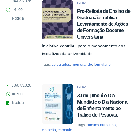
por
publicado
04/08/2026
GERAL
Giovana
14h00
Pró-Reitoria de Ensino de
Kais
de
Graduação publica
Noticia
Azevedo
Levantamento de Ações
de Formação Docente
Universitária
Iniciativa contribui para o mapeamento das
iniciativas da universidade
Tags:
colegiados
,
memorando
,
formulário
por
publicado
30/07/2026
GERAL
Marina
00h00
30 de julho é o Dia
Santos
Daum
Mundial e o Dia Nacional
Noticia
de Enfrentamento ao
Tráfico de Pessoas.
Tags:
direitos humanos
,
violação
,
combate