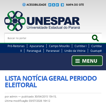
ACESSIBILIDADE
MAPA DO SITE
Busca
Bus
Pró-Reitorias
Apucarana
Campo Mourão
Curitiba I
Curitiba
II
Paranaguá
Paranavaí
União da Vitória
Guatupê
LISTA NOTÍCIA GERAL PERIODO
ELEITORAL
por
admin
—
publicado
30/04/2015 15h15,
última modificação
03/07/2026 16h12