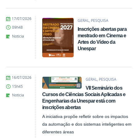
por
publicado
17/07/2026
GERAL, PESQUISA
Denise
09h48
Inscrições abertas para
Ligmanovski
mestrado em Cinema e
Noticia
Artes do Vídeo da
Unespar
por
publicado
16/07/2026
GERAL, PESQUISA
Giovana
15h45
VII Seminário dos
Kais
de
Cursos de Ciências Sociais Aplicadas e
Noticia
Azevedo
Engenharias da Unespar está com
inscrições abertas
A iniciativa propõe refletir sobre os impactos
da automação e dos sistemas inteligentes em
diferentes áreas