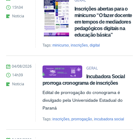
GERAL
Giovana
15h34
Inscrições abertas para o
Kais
de
minicurso “O fazer docente
Noticia
Azevedo
em tempos de mediadores
pedagógicos digitais na
educação básica”
Tags:
minicurso
,
inscrições
,
digital
por
publicado
04/08/2026
GERAL
Giovana
14h39
Incubadora Social
Kais
de
prorroga cronograma de inscrições
Noticia
Azevedo
Edital de prorrogação do cronograma é
divulgado pela Universidade Estadual do
Paraná
Tags:
inscrições
,
prorrogação
,
incubadora social