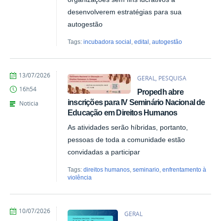
desenvolverem estratégias para sua
autogestão
Tags:
incubadora social
,
edital
,
autogestão
por
publicado
13/07/2026
GERAL, PESQUISA
Marina
16h54
Propedh abre
Santos
Daum
inscrições para IV Seminário Nacional de
Noticia
Educação em Direitos Humanos
As atividades serão híbridas, portanto,
pessoas de toda a comunidade estão
convidadas a participar
Tags:
direitos humanos
,
seminario
,
enfrentamento à
violência
por
publicado
10/07/2026
GERAL
Giovana