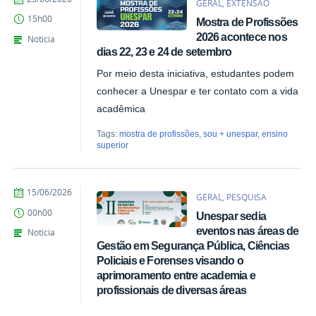
GERAL, EXTENSÃO
Marina
15h00
Mostra de Profissões
Santos
Daum
2026 acontece nos
Noticia
dias 22, 23 e 24 de setembro
Por meio desta iniciativa, estudantes podem
conhecer a Unespar e ter contato com a vida
acadêmica
Tags:
mostra de profissões
,
sou + unespar
,
ensino
superior
por
publicado
15/06/2026
GERAL, PESQUISA
Denise
00h00
Unespar sedia
Ligmanovski
eventos nas áreas de
Noticia
Gestão em Segurança Pública, Ciências
Policiais e Forenses visando o
aprimoramento entre academia e
profissionais de diversas áreas