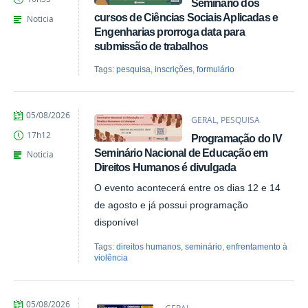
Seminário dos
Kais
de
cursos de Ciências Sociais Aplicadas e
Noticia
Azevedo
Engenharias prorroga data para
submissão de trabalhos
Tags:
pesquisa
,
inscrições
,
formulário
por
publicado
05/08/2026
GERAL, PESQUISA
Giovana
17h12
Programação do IV
Kais
de
Seminário Nacional de Educação em
Noticia
Azevedo
Direitos Humanos é divulgada
O evento acontecerá entre os dias 12 e 14
de agosto e já possui programação
disponível
Tags:
direitos humanos
,
seminário
,
enfrentamento à
violência
por
publicado
05/08/2026