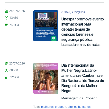
por
publicado
28/07/2026
GERAL, PESQUISA
Denise
13h50
Unespar promove evento
Ligmanovski
internacional para
Noticia
debater temas de
ciências forenses e
segurança pública
baseada em evidências
por
publicado
25/07/2026
Dia Internacional da
Marina
Mulher Negra, Latino-
00h00
Santos
americana e Caribenha e
Daum
Noticia
Dia Nacional de Tereza de
Benguela e da Mulher
Negra
Mensagem da Propedh
Tags:
mulheres
,
propedh
,
direitos humanos