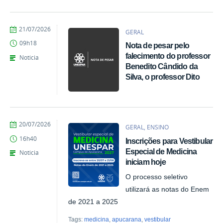
por
publicado
21/07/2026
GERAL
Marina
09h18
Nota de pesar pelo
Santos
Daum
falecimento do professor
Noticia
Benedito Cândido da
Silva, o professor Dito
por
publicado
20/07/2026
GERAL, ENSINO
Marina
16h40
Inscrições para Vestibular
Santos
Daum
Especial de Medicina
Noticia
iniciam hoje
O processo seletivo
utilizará as notas do Enem
de 2021 a 2025
Tags:
medicina
,
apucarana
,
vestibular