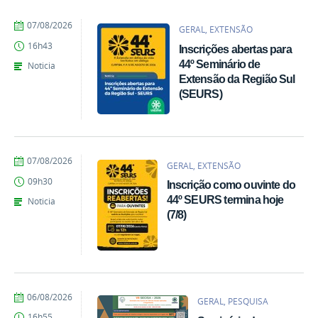
por
publicado
07/08/2026
GERAL, EXTENSÃO
Denise
16h43
Inscrições abertas para
Ligmanovski
44º Seminário de
Noticia
Extensão da Região Sul
(SEURS)
por
publicado
07/08/2026
GERAL, EXTENSÃO
Denise
09h30
Inscrição como ouvinte do
Ligmanovski
44º SEURS termina hoje
Noticia
(7/8)
por
publicado
06/08/2026
GERAL, PESQUISA
Giovana
16h55