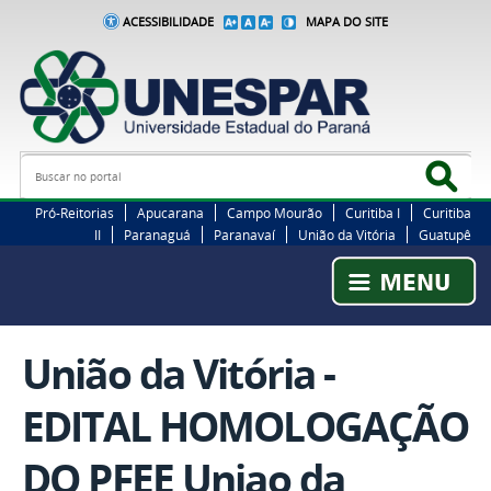
ACESSIBILIDADE
MAPA DO SITE
Busca
Bus
Pró-Reitorias
Apucarana
Campo Mourão
Curitiba I
Curitiba
II
Paranaguá
Paranavaí
União da Vitória
Guatupê
União da Vitória -
EDITAL HOMOLOGAÇÃO
DO PFEE Uniao da